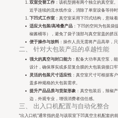
双室交替工作
：该机型拥有两个独立的真空室。
近乎连续的流水线作业，消除了单室设备等待时
下凹式工作室
：真空室采用下凹式结构，意味着
适应大包装/高堆叠产品
：下凹的空间为包装袋
椒酱桶等），避免了袋子顶部与真空室盖的挤压
便于操作与放料
：操作人员无需将产品高举，只
二、 针对大包装产品的卓越性能
强大的真空与封口能力
：配备大功率真空泵，能
设计，确保厚实或多层复合膜的大包装袋接口牢
灵活的包装尺寸适应性
：真空室尺寸可根据客户
盖多种规格的大包装需求。
提升产品品质与货架形象
：真空包装后，辣椒产
边，外观专业，增强消费者信任感。
三、 出入口机配置与自动化整合
“出入口机”通常指的是与该双室下凹真空主机配套的