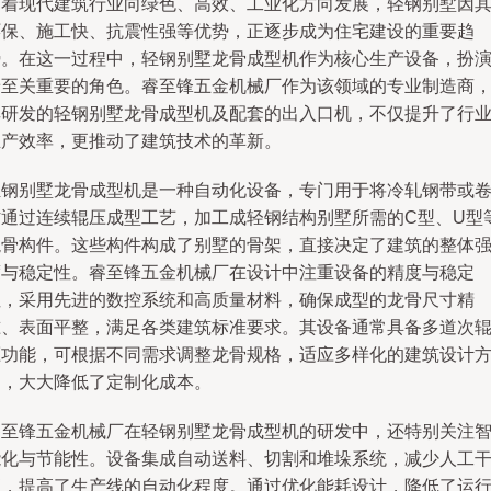
随着现代建筑行业向绿色、高效、工业化方向发展，轻钢别墅因
环保、施工快、抗震性强等优势，正逐步成为住宅建设的重要趋
势。在这一过程中，轻钢别墅龙骨成型机作为核心生产设备，扮
着至关重要的角色。睿至锋五金机械厂作为该领域的专业制造商
其研发的轻钢别墅龙骨成型机及配套的出入口机，不仅提升了行
生产效率，更推动了建筑技术的革新。
轻钢别墅龙骨成型机是一种自动化设备，专门用于将冷轧钢带或
材通过连续辊压成型工艺，加工成轻钢结构别墅所需的C型、U型
龙骨构件。这些构件构成了别墅的骨架，直接决定了建筑的整体
度与稳定性。睿至锋五金机械厂在设计中注重设备的精度与稳定
性，采用先进的数控系统和高质量材料，确保成型的龙骨尺寸精
准、表面平整，满足各类建筑标准要求。其设备通常具备多道次
压功能，可根据不同需求调整龙骨规格，适应多样化的建筑设计
案，大大降低了定制化成本。
睿至锋五金机械厂在轻钢别墅龙骨成型机的研发中，还特别关注
能化与节能性。设备集成自动送料、切割和堆垛系统，减少人工
预，提高了生产线的自动化程度。通过优化能耗设计，降低了运