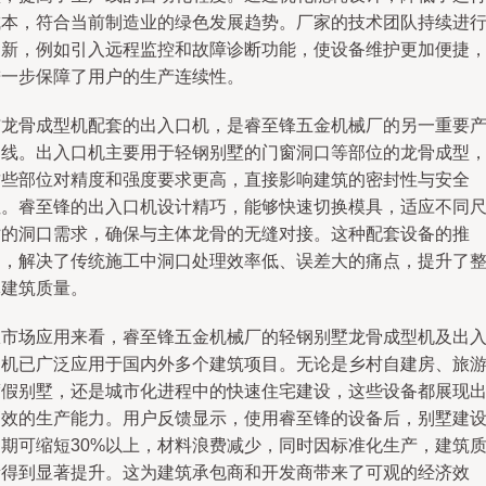
成本，符合当前制造业的绿色发展趋势。厂家的技术团队持续进
创新，例如引入远程监控和故障诊断功能，使设备维护更加便捷
进一步保障了用户的生产连续性。
与龙骨成型机配套的出入口机，是睿至锋五金机械厂的另一重要
品线。出入口机主要用于轻钢别墅的门窗洞口等部位的龙骨成型
这些部位对精度和强度要求更高，直接影响建筑的密封性与安全
性。睿至锋的出入口机设计精巧，能够快速切换模具，适应不同
寸的洞口需求，确保与主体龙骨的无缝对接。这种配套设备的推
出，解决了传统施工中洞口处理效率低、误差大的痛点，提升了
体建筑质量。
从市场应用来看，睿至锋五金机械厂的轻钢别墅龙骨成型机及出
口机已广泛应用于国内外多个建筑项目。无论是乡村自建房、旅
度假别墅，还是城市化进程中的快速住宅建设，这些设备都展现
高效的生产能力。用户反馈显示，使用睿至锋的设备后，别墅建
周期可缩短30%以上，材料浪费减少，同时因标准化生产，建筑
量得到显著提升。这为建筑承包商和开发商带来了可观的经济效